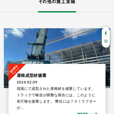
その他の施工実績
WORK
クレーン
屋根成型材揚重
2024.02.09
現場にて成型された屋根材を揚重しています。
トラックで輸送が困難な場合には、このように
長尺物を揚重します。 弊社には７０ｔラフター
が…